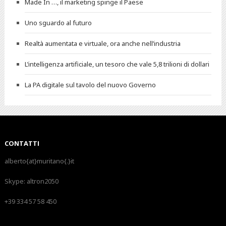
Made In …, il marketing spinge il Paese
Uno sguardo al futuro
Realtà aumentata e virtuale, ora anche nell’industria
L’intelligenza artificiale, un tesoro che vale 5,8 trilioni di dollari
La PA digitale sul tavolo del nuovo Governo
CONTATTI
alberto{at}muritano{.}it
Skype:
altron2050
+39 334 57 58 450