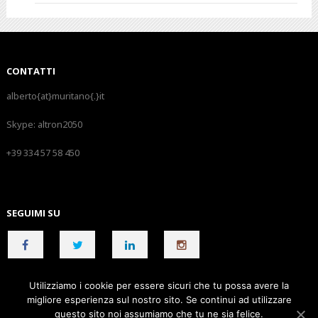
CONTATTI
alberto{at}muritano{.}it
Skype:
altron2050
+39 334 57 58 450
SEGUIMI SU
Utilizziamo i cookie per essere sicuri che tu possa avere la
migliore esperienza sul nostro sito. Se continui ad utilizzare
© Copyright 2018 | Alberto Muritano | p. iva 01503030809 | ALL
questo sito noi assumiamo che tu ne sia felice.