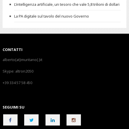
L’intelligenza artificiale, un tesoro che vale 5,8 trilioni di dollari
La PA digitale sul tavolo del nuovo Governo
CONTATTI
alberto{at}muritano{.}it
Skype:
altron2050
+39 334 57 58 450
SEGUIMI SU